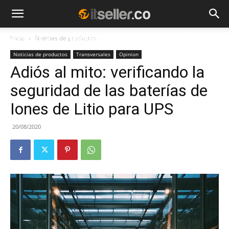
Inicio
Noticias de productos
NOTICIAS
TENDENCIAS
EMPRESAS
Noticias de productos
Transversales
Opinion
Adiós al mito: verificando la
seguridad de las baterías de
Iones de Litio para UPS
20/08/2020