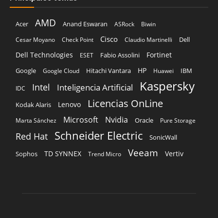
AMD
Acer
Anand Eswaran
ASRock
Biwin
Cisco
Dell
Cesar Moyano
Check Point
Claudio Martinelli
Dell Technologies
Fortinet
Fabio Assolini
ESET
HP
Hitachi Vantara
IBM
Google
Google Cloud
Huawei
Kaspersky
Intel
Inteligencia Artificial
IDC
Licencias OnLine
Lenovo
Kodak Alaris
Microsoft
Nvidia
Oracle
Marta Sánchez
Pure Storage
Schneider Electric
Red Hat
SonicWall
Veeam
TD SYNNEX
Vertiv
Sophos
Trend Micro