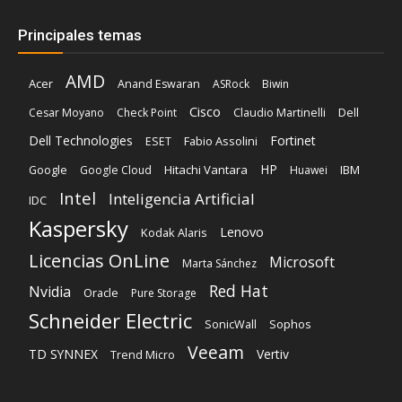
Principales temas
AMD
Acer
Anand Eswaran
ASRock
Biwin
Cisco
Dell
Cesar Moyano
Check Point
Claudio Martinelli
Dell Technologies
Fortinet
Fabio Assolini
ESET
HP
Hitachi Vantara
IBM
Google
Google Cloud
Huawei
Intel
Inteligencia Artificial
IDC
Kaspersky
Lenovo
Kodak Alaris
Licencias OnLine
Microsoft
Marta Sánchez
Red Hat
Nvidia
Oracle
Pure Storage
Schneider Electric
Sophos
SonicWall
Veeam
TD SYNNEX
Vertiv
Trend Micro