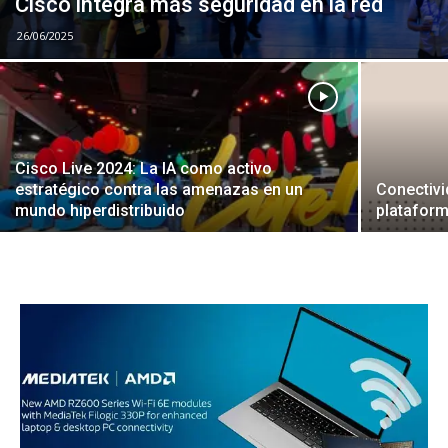
Cisco integra más seguridad en la red
26/06/2025
Cisco Live 2024: La IA como activo
estratégico contra las amenazas en un
Conectivi
mundo hiperdistribuido
plataform