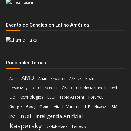
Evento de Canales en Latino América
Principales temas
AMD
Acer
Anand Eswaran
ASRock
Biwin
Cisco
Dell
Cesar Moyano
Check Point
Claudio Martinelli
Dell Technologies
Fortinet
Fabio Assolini
ESET
HP
Hitachi Vantara
IBM
Google
Google Cloud
Huawei
Intel
Inteligencia Artificial
IDC
Kaspersky
Lenovo
Kodak Alaris