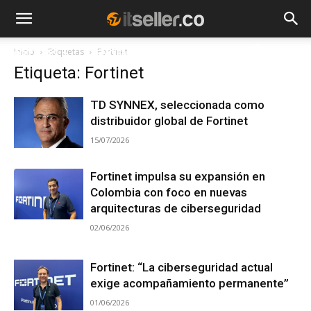
Inicio
Etiquetas
Fortinet
NOTICIAS
TENDENCIAS
EMPRESAS
Etiqueta: Fortinet
TD SYNNEX, seleccionada como
distribuidor global de Fortinet
15/07/2026
Fortinet impulsa su expansión en
Colombia con foco en nuevas
arquitecturas de ciberseguridad
02/06/2026
Fortinet: “La ciberseguridad actual
exige acompañamiento permanente”
01/06/2026