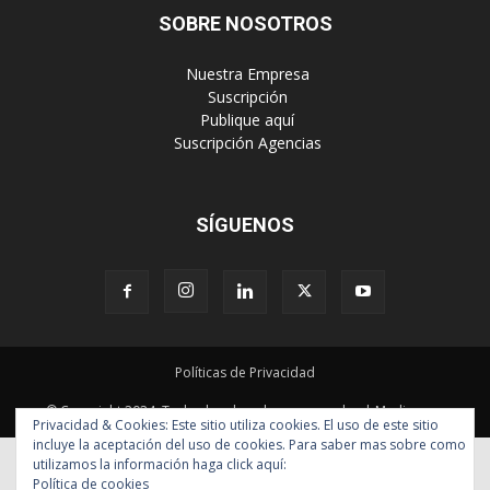
SOBRE NOSOTROS
‎ Nuestra Empresa
‎ Suscripción
‎ Publique aquí
‎ Suscripción Agencias
SÍGUENOS
Políticas de Privacidad
© Copyright 2024, Todos los derechos reservados | Mediaware
Privacidad & Cookies: Este sitio utiliza cookies. El uso de este sitio
incluye la aceptación del uso de cookies. Para saber mas sobre como
utilizamos la información haga click aquí:
Política de cookies