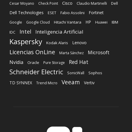
Cisco
Dell
Cesar Moyano
Check Point
Claudio Martinelli
Dell Technologies
Fortinet
Fabio Assolini
ESET
HP
Hitachi Vantara
IBM
Google
Google Cloud
Huawei
Intel
Inteligencia Artificial
IDC
Kaspersky
Lenovo
Kodak Alaris
Licencias OnLine
Microsoft
Marta Sánchez
Red Hat
Nvidia
Oracle
Pure Storage
Schneider Electric
Sophos
SonicWall
Veeam
TD SYNNEX
Vertiv
Trend Micro