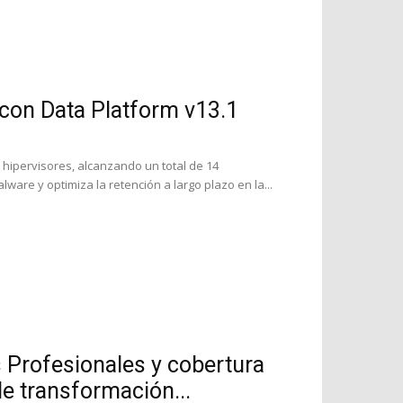
 con Data Platform v13.1
hipervisores, alcanzando un total de 14
ware y optimiza la retención a largo plazo en la...
s Profesionales y cobertura
e transformación...