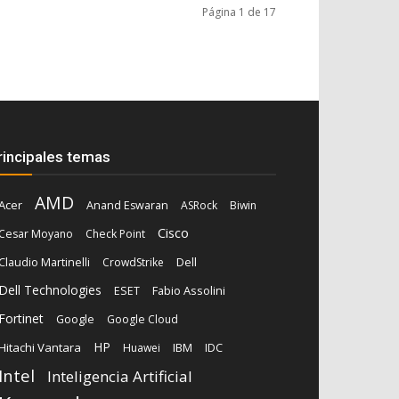
Página 1 de 17
rincipales temas
AMD
Acer
Anand Eswaran
ASRock
Biwin
Cisco
Cesar Moyano
Check Point
Dell
Claudio Martinelli
CrowdStrike
Dell Technologies
Fabio Assolini
ESET
Fortinet
Google
Google Cloud
HP
Hitachi Vantara
IBM
Huawei
IDC
Intel
Inteligencia Artificial