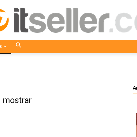
S
ITseller
A
Colombia
a mostrar