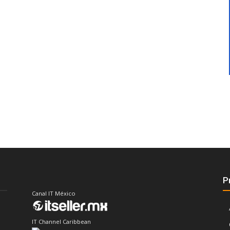
P
Canal IT México
IT Channel Caribbean