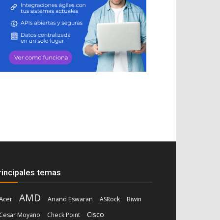
rincipales temas
AMD
Acer
Anand Eswaran
ASRock
Biwin
Cisco
Cesar Moyano
Check Point