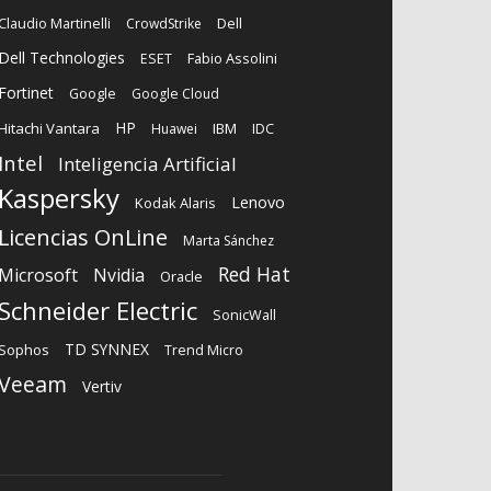
Dell
Claudio Martinelli
CrowdStrike
Dell Technologies
Fabio Assolini
ESET
Fortinet
Google
Google Cloud
HP
Hitachi Vantara
IBM
Huawei
IDC
Intel
Inteligencia Artificial
Kaspersky
Lenovo
Kodak Alaris
Licencias OnLine
Marta Sánchez
Red Hat
Microsoft
Nvidia
Oracle
Schneider Electric
SonicWall
TD SYNNEX
Sophos
Trend Micro
Veeam
Vertiv