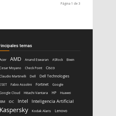
Página 1 de 3
rincipales temas
AMD
Acer
Anand Eswaran
ASRock
Biwin
Cisco
Cesar Moyano
Check Point
Dell Technologies
Dell
Claudio Martinelli
Fortinet
Fabio Assolini
ESET
Google
HP
Hitachi Vantara
Google Cloud
Huawei
Intel
Inteligencia Artificial
IBM
IDC
Kaspersky
Lenovo
Kodak Alaris