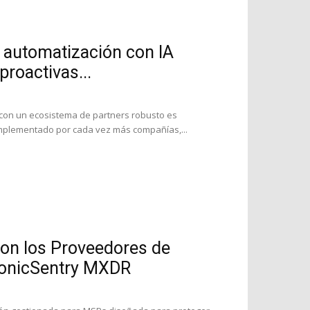
automatización con IA
roactivas...
con un ecosistema de partners robusto es
implementado por cada vez más compañías,...
on los Proveedores de
SonicSentry MXDR