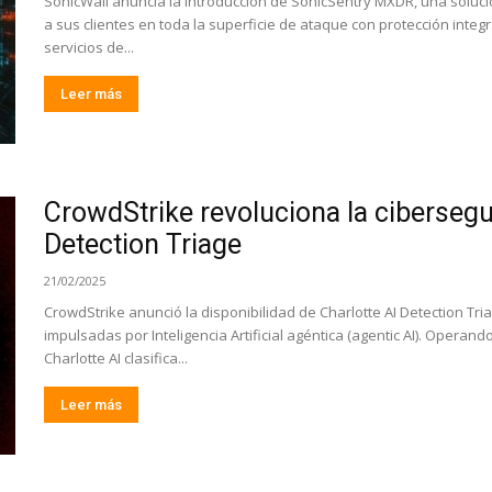
SonicWall anuncia la introducción de SonicSentry MXDR, una solu
a sus clientes en toda la superficie de ataque con protección inte
servicios de...
Leer más
CrowdStrike revoluciona la cibersegu
Detection Triage
21/02/2025
CrowdStrike anunció la disponibilidad de Charlotte AI Detection Tr
impulsadas por Inteligencia Artificial agéntica (agentic AI). Operand
Charlotte AI clasifica...
Leer más