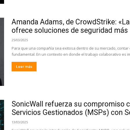
Amanda Adams, de CrowdStrike: «La 
ofrece soluciones de seguridad más p
25/03/2025
Para que una compañía sea exitosa dentro de su mercado, contar 
fundamental. En un contexto en donde el trabajo colaborativo es 
Leer más
SonicWall refuerza su compromiso c
Servicios Gestionados (MSPs) con 
13/03/2025