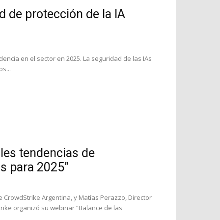
d de protección de la IA
encia en el sector en 2025. La seguridad de las IAs
s...
ales tendencias de
as para 2025”
CrowdStrike Argentina, y Matías Perazzo, Director
rike organizó su webinar “Balance de las