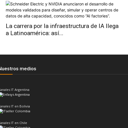
La carrera por la infraestructura de IA llega
a Latinoamérica: así...
Nuestros medios
anales IT Argentina
anales IT en Bolivia
anales IT en Chile