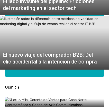
El lado invisible del pipeline: Fricciones
del marketing en el sector tech
El nuevo viaje del comprador B2B: Del
clic accidental a la intención de compra
Opinión
El futuro de la videovigilancia: soluciones
como herramientas de inteligencia
empresarial