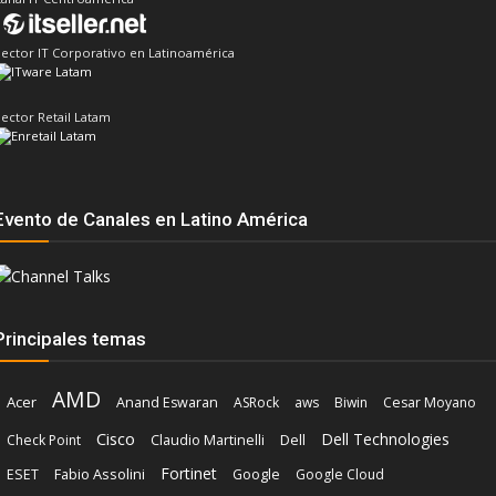
ector IT Corporativo en Latinoamérica
ector Retail Latam
Evento de Canales en Latino América
Principales temas
AMD
Acer
Anand Eswaran
ASRock
aws
Biwin
Cesar Moyano
Cisco
Dell Technologies
Dell
Check Point
Claudio Martinelli
Fortinet
Fabio Assolini
ESET
Google
Google Cloud