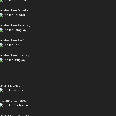
anales IT en Ecuador
anales IT en Paraguay
anales IT en Perú
anales IT en Uruguay
anal IT México
T Channel Caribbean
anal IT Centroamérica