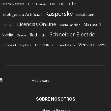
Intel
HP
Hitachi Vantara
IBM
Huawei
IDC
Kaspersky
Inteligencia Artificial
Kodak Alaris
Licencias OnLine
Microsoft
Lenovo
Marta Sánchez
Schneider Electric
Red Hat
Nvidia
Oracle
Veeam
TD SYNNEX
Vertiv
Sophos
SonicWall
Trend Micro
SOBRE NOSOTROS
‎ Nuestra Empresa