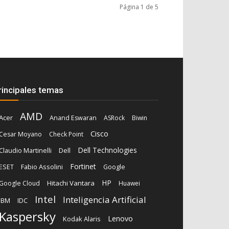
Página 1 de 5
rincipales temas
AMD
Acer
Anand Eswaran
ASRock
Biwin
Cisco
Cesar Moyano
Check Point
Dell Technologies
Dell
Claudio Martinelli
Fortinet
Fabio Assolini
ESET
Google
HP
Hitachi Vantara
Google Cloud
Huawei
Intel
Inteligencia Artificial
IBM
IDC
Kaspersky
Lenovo
Kodak Alaris