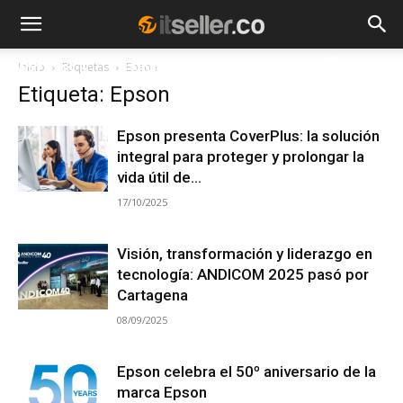
Inicio
Etiquetas
Epson
NOTICIAS
TENDENCIAS
EMPRESAS
Etiqueta: Epson
Epson presenta CoverPlus: la solución
integral para proteger y prolongar la
vida útil de...
17/10/2025
Visión, transformación y liderazgo en
tecnología: ANDICOM 2025 pasó por
Cartagena
08/09/2025
Epson celebra el 50º aniversario de la
marca Epson