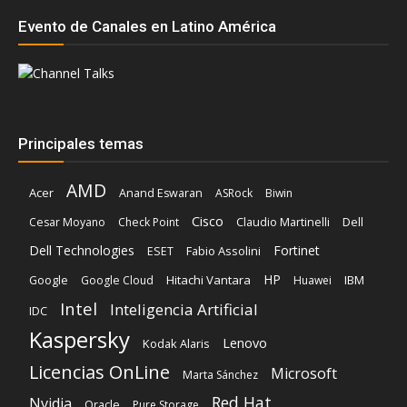
Evento de Canales en Latino América
Principales temas
AMD
Acer
Anand Eswaran
ASRock
Biwin
Cisco
Dell
Cesar Moyano
Check Point
Claudio Martinelli
Dell Technologies
Fortinet
Fabio Assolini
ESET
HP
Hitachi Vantara
IBM
Google
Google Cloud
Huawei
Intel
Inteligencia Artificial
IDC
Kaspersky
Lenovo
Kodak Alaris
Licencias OnLine
Microsoft
Marta Sánchez
Red Hat
Nvidia
Oracle
Pure Storage