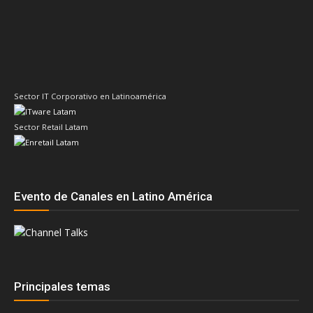
Sector IT Corporativo en Latinoamérica
Sector Retail Latam
Evento de Canales en Latino América
Principales temas
AMD
Acer
Anand Eswaran
ASRock
aws
Biwin
Cisco
Dell
Cesar Moyano
Check Point
Claudio Martinelli
Dell Technologies
Fortinet
Fabio Assolini
ESET
HP
Hitachi Vantara
IBM
Google
Google Cloud
Huawei