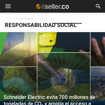
NOTICIAS
TENDENCIAS
EMPRESAS
Inicio
Responsabilidad Social
RESPONSABILIDAD SOCIAL
Schneider Electric evita 700 millones de
toneladas de CO₂ y amplía el acceso a