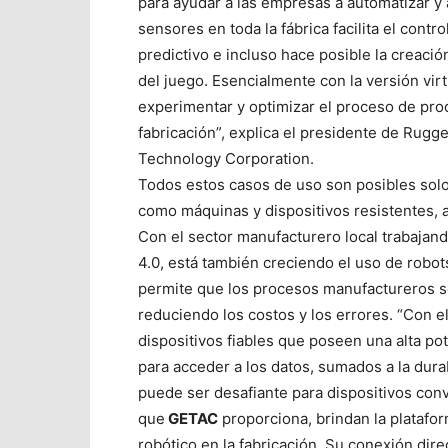
para ayudar a las empresas a automatizar y 
sensores en toda la fábrica facilita el cont
predictivo e incluso hace posible la creació
del juego. Esencialmente con la versión virt
experimentar y optimizar el proceso de produ
fabricación”, explica el presidente de Rug
Technology Corporation.
Todos estos casos de uso son posibles solo
como máquinas y dispositivos resistentes, 
Con el sector manufacturero local trabajand
4.0, está también creciendo el uso de robots
permite que los procesos manufactureros se
reduciendo los costos y los errores. “Con el
dispositivos fiables que poseen una alta p
para acceder a los datos, sumados a la durab
puede ser desafiante para dispositivos con
que
GETAC
proporciona, brindan la plataform
robótico en la fabricación. Su conexión direc