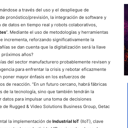
rmándose a través del uso y el despliegue de
e pronóstico/previsión, la integración de software y
ón de datos en tiempo real y robots colaborativos,
tes
”. Mediante el uso de metodologías y herramientas
se incrementa, reforzando significativamente la
ías se dan cuenta que la digitalización será la llave
s próximos años?
ñías del sector manufacturero probablemente revisen y
encia para enfrentar la crisis y rebotar eficazmente
en poner mayor énfasis en los esfuerzos de
os de reacción. “En un futuro cercano, habrá fábricas
s de la tecnología, sino que también tendrán la
r datos para impulsar una toma de decisiones
te de Rugged & Video Solutions Business Group, Getac
ntal la implementación de
Industrial IoT
(IIoT), clave