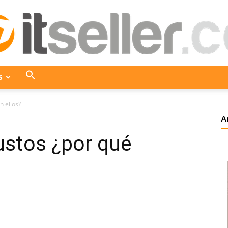
S
ITseller
n ellos?
A
ustos ¿por qué
Colombia