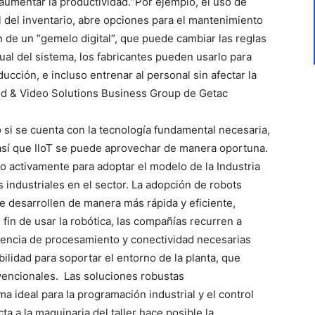
aumentar la productividad.“Por ejemplo, el uso de
rol del inventario, abre opciones para el mantenimiento
n de un “gemelo digital”, que puede cambiar las reglas
ual del sistema, los fabricantes pueden usarlo para
cción, e incluso entrenar al personal sin afectar la
ged & Video Solutions Business Group de Getac
 si se cuenta con la tecnología fundamental necesaria,
así que IloT se puede aprovechar de manera oportuna.
o activamente para adoptar el modelo de la Industria
 industriales en el sector. La adopción de robots
 desarrollen de manera más rápida y eficiente,
 fin de usar la robótica, las compañías recurren a
otencia de procesamiento y conectividad necesarias
ilidad para soportar el entorno de la planta, que
vencionales. Las soluciones robustas
a ideal para la programación industrial y el control
ta a la maquinaria del taller hace posible la