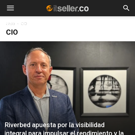
NOTICIAS
TENDENCIAS
EMPRESAS
Inicio
CIO
CIO
Riverbed apuesta por la visibilidad
integral para impulsar el rendimiento y la