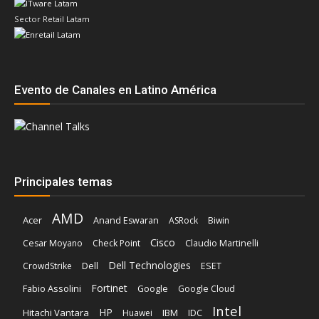
Sector Retail Latam
Evento de Canales en Latino América
Principales temas
AMD
Acer
Anand Eswaran
ASRock
Biwin
Cisco
Cesar Moyano
Check Point
Claudio Martinelli
Dell Technologies
Dell
CrowdStrike
ESET
Fortinet
Fabio Assolini
Google
Google Cloud
Intel
HP
Hitachi Vantara
IBM
Huawei
IDC