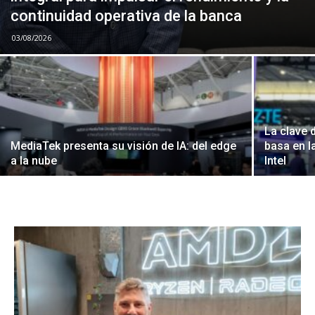
continuidad operativa de la banca
03/08/2026
La clave 
MediaTek presenta su visión de IA: del edge
basa en la
a la nube
Intel