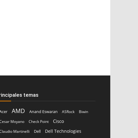
rincipales temas
AMD
Acer
Anand Eswaran
ASRock
Biwin
Cisco
Cesar Moyano
Check Point
Dell Technologies
Dell
Claudio Martinelli