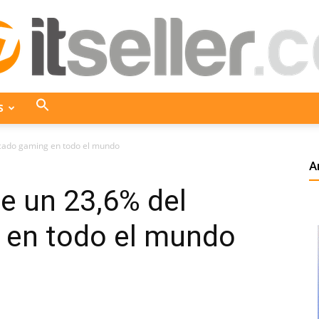
S
ITseller
cado gaming en todo el mundo
A
e un 23,6% del
Colombia
 en todo el mundo