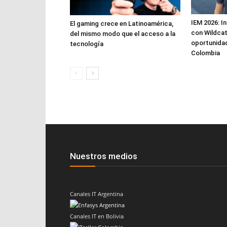
IEM 2026: In
El gaming crece en Latinoamérica,
con Wildcat
del mismo modo que el acceso a la
oportunidad
tecnología
Colombia
Nuestros medios
Canales IT Argentina
Canales IT en Bolivia