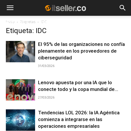
Inicio
Etiquetas
IDC
NOTICIAS
TENDENCIAS
EMPRESAS
Etiqueta: IDC
El 95% de las organizaciones no confía
plenamente en los proveedores de
ciberseguridad
31/03/2026
Lenovo apuesta por una IA que lo
conecte todo y la copa mundial de...
27/03/2026
Tendencias LOL 2026: la IA Agéntica
comienza a integrarse en las
operaciones empresariales