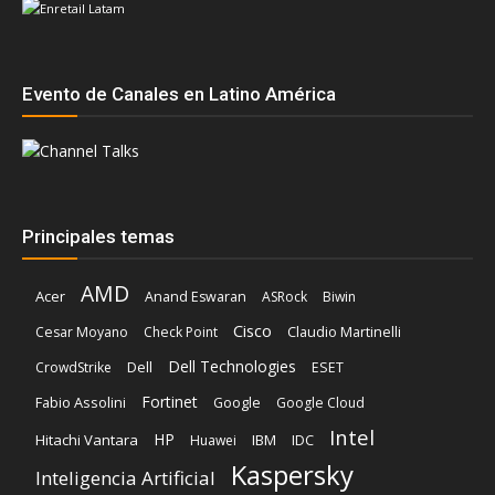
Evento de Canales en Latino América
Principales temas
AMD
Acer
Anand Eswaran
ASRock
Biwin
Cisco
Cesar Moyano
Check Point
Claudio Martinelli
Dell Technologies
Dell
CrowdStrike
ESET
Fortinet
Fabio Assolini
Google
Google Cloud
Intel
HP
Hitachi Vantara
IBM
Huawei
IDC
Kaspersky
Inteligencia Artificial