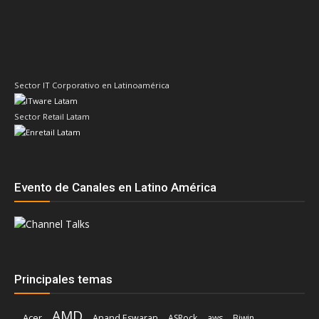
Sector Retail Latam
Evento de Canales en Latino América
Principales temas
AMD
Acer
Anand Eswaran
ASRock
aws
Biwin
Cisco
Dell
Cesar Moyano
Check Point
Claudio Martinelli
Dell Technologies
Fortinet
Fabio Assolini
ESET
HP
Hitachi Vantara
IBM
Google
Google Cloud
Huawei