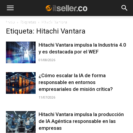
Inicio
Etiquetas
Hitachi Vantara
NOTICIAS
TENDENCIAS
EMPRESAS
Etiqueta: Hitachi Vantara
Hitachi Vantara impulsa la Industria 4.0
y es destacada por el WEF
01/08/2026
¿Cómo escalar la IA de forma
responsable en entornos
empresariales de misión crítica?
11/07/2026
Hitachi Vantara impulsa la producción
de IA Agéntica responsable en las
empresas