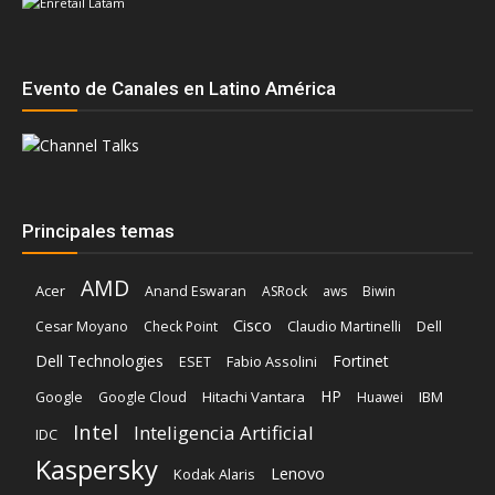
Evento de Canales en Latino América
Principales temas
AMD
Acer
Anand Eswaran
ASRock
aws
Biwin
Cisco
Dell
Cesar Moyano
Check Point
Claudio Martinelli
Dell Technologies
Fortinet
Fabio Assolini
ESET
HP
Hitachi Vantara
IBM
Google
Google Cloud
Huawei
Intel
Inteligencia Artificial
IDC
Kaspersky
Lenovo
Kodak Alaris