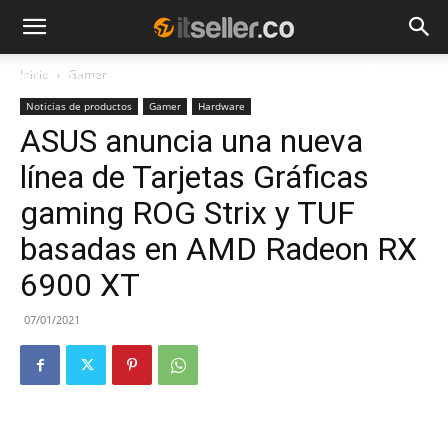
Inicio
Gamer
NOTICIAS
TENDENCIAS
EMPRESAS
Noticias de productos
Gamer
Hardware
ASUS anuncia una nueva
línea de Tarjetas Gráficas
gaming ROG Strix y TUF
basadas en AMD Radeon RX
6900 XT
07/01/2021