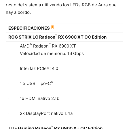
resto del sistema utilizando los LEDs RGB de Aura que
hay a bordo.
[i]
ESPECIFICACIONES
™
ROG STRIX LC Radeon
RX 6900 XT OC Edition
®
™
· AMD
Radeon
RX 6900 XT
· Velocidad de memoria: 16 Gbps
· Interfaz PCIe®: 4.0
®
· 1 x USB Tipo-C
· 1x HDMI nativo 2.1b
· 2x DisplayPort nativo 1.4a
™
TUF Gaming Radeon
RX 6900 XT OC Edition