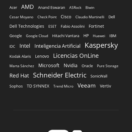
AMD
Acer
Anand Eswaran
ASRock
Biwin
Cisco
Dell
Cesar Moyano
Check Point
Claudio Martinelli
Dell Technologies
Fortinet
Fabio Assolini
ESET
HP
Hitachi Vantara
IBM
Google
Google Cloud
Huawei
Kaspersky
Intel
Inteligencia Artificial
IDC
Licencias OnLine
Lenovo
Kodak Alaris
Microsoft
Nvidia
Oracle
Marta Sánchez
Pure Storage
Schneider Electric
Red Hat
SonicWall
Veeam
TD SYNNEX
Vertiv
Sophos
Trend Micro