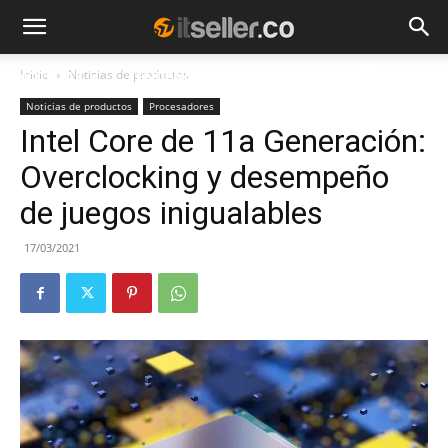
Inicio
Noticias de productos
NOTICIAS
TENDENCIAS
EMPRESAS
Noticias de productos
Procesadores
Intel Core de 11a Generación:
Overclocking y desempeño
de juegos inigualables
17/03/2021