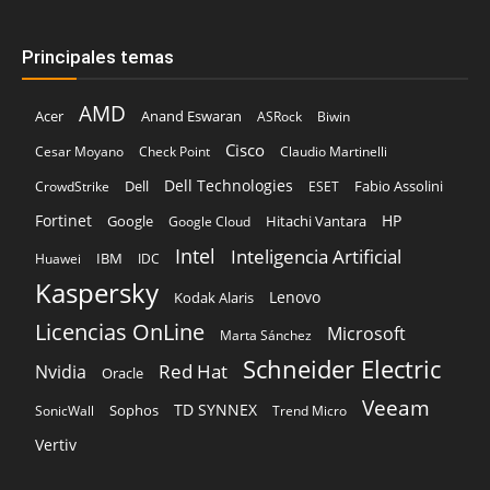
Principales temas
AMD
Acer
Anand Eswaran
ASRock
Biwin
Cisco
Cesar Moyano
Check Point
Claudio Martinelli
Dell Technologies
Dell
Fabio Assolini
CrowdStrike
ESET
Fortinet
HP
Hitachi Vantara
Google
Google Cloud
Intel
Inteligencia Artificial
IBM
Huawei
IDC
Kaspersky
Lenovo
Kodak Alaris
Licencias OnLine
Microsoft
Marta Sánchez
Schneider Electric
Red Hat
Nvidia
Oracle
Veeam
TD SYNNEX
Sophos
SonicWall
Trend Micro
Vertiv