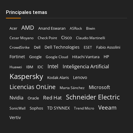
Principales temas
AMD
Acer
Anand Eswaran
ASRock
Biwin
Cisco
Cesar Moyano
Check Point
Claudio Martinelli
Dell Technologies
Dell
Fabio Assolini
CrowdStrike
ESET
Fortinet
HP
Hitachi Vantara
Google
Google Cloud
Intel
Inteligencia Artificial
IBM
Huawei
IDC
Kaspersky
Lenovo
Kodak Alaris
Licencias OnLine
Microsoft
Marta Sánchez
Schneider Electric
Red Hat
Nvidia
Oracle
Veeam
TD SYNNEX
Sophos
SonicWall
Trend Micro
Vertiv