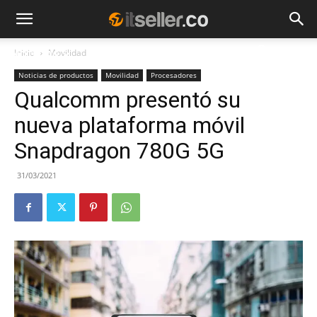
Inicio
Movilidad
NOTICIAS
TENDENCIAS
EMPRESAS
Noticias de productos
Movilidad
Procesadores
Qualcomm presentó su
nueva plataforma móvil
Snapdragon 780G 5G
31/03/2021