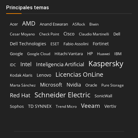
Principales temas
AMD
Acer
Anand Eswaran
ASRock
Biwin
Cisco
Dell
Cesar Moyano
Check Point
Claudio Martinelli
Dell Technologies
Fortinet
Fabio Assolini
ESET
HP
Hitachi Vantara
IBM
Google
Google Cloud
Huawei
Kaspersky
Intel
Inteligencia Artificial
IDC
Licencias OnLine
Lenovo
Kodak Alaris
Microsoft
Nvidia
Oracle
Marta Sánchez
Pure Storage
Schneider Electric
Red Hat
SonicWall
Veeam
TD SYNNEX
Vertiv
Sophos
Trend Micro