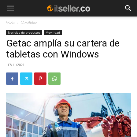
Inicio
Movilidad
NOTICIAS
TENDENCIAS
EMPRESAS
Noticias de productos
Movilidad
Getac amplía su cartera de
tabletas con Windows
17/11/2021