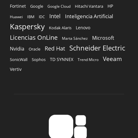
Fortinet
HP
Hitachi Vantara
Google
Google Cloud
Intel
Inteligencia Artificial
IBM
Huawei
IDC
Kaspersky
Lenovo
Kodak Alaris
Licencias OnLine
Microsoft
Marta Sánchez
Schneider Electric
Red Hat
Nvidia
Oracle
Veeam
TD SYNNEX
Sophos
SonicWall
Trend Micro
Vertiv