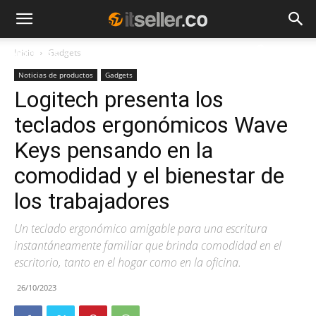
Inicio
Gadgets
NOTICIAS
TENDENCIAS
EMPRESAS
Noticias de productos
Gadgets
Logitech presenta los
teclados ergonómicos Wave
Keys pensando en la
comodidad y el bienestar de
los trabajadores
Un teclado ergonómico amigable para una escritura
instantáneamente familiar que brinda comodidad en el
escritorio, tanto en el hogar como en la oficina.
26/10/2023