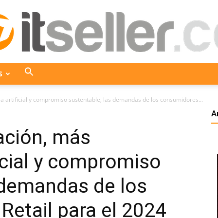
S
ITseller
ia artificial y compromiso sustentable, las demandas de los consumidores...
A
ación, más
Colombia
ficial y compromiso
 demandas de los
Retail para el 2024