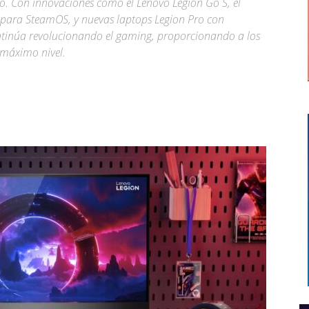
go. Con innovaciones como el Lenovo Legion Go S, el
ial para SteamOS, y nuevas laptops Legion Pro con
ntinúa revolucionando el gaming, proporcionando a los
 máximo nivel.