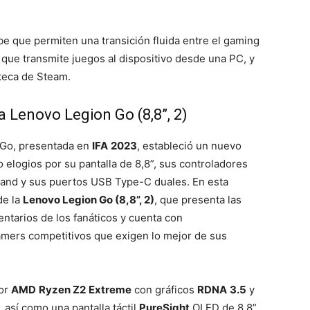
e que permiten una transición fluida entre el gaming
, que transmite juegos al dispositivo desde una PC, y
oteca de Steam.
a Lenovo Legion Go (8,8”, 2)
 Go, presentada en
IFA
2023
, estableció un nuevo
 elogios por su pantalla de 8,8”, sus controladores
and y sus puertos USB Type-C duales. En esta
de la
Lenovo Legion Go (8,8”, 2)
, que presenta las
ntarios de los fanáticos y cuenta con
gamers competitivos que exigen lo mejor de sus
dor
AMD
Ryzen Z2
Extreme
con gráficos
RDNA
3.5
y
, así como una pantalla táctil
PureSight
OLED de 8,8”