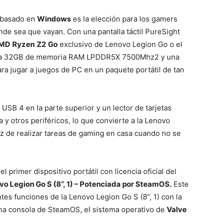
basado en
Windows
es la elección para los gamers
onde sea que vayan. Con una
pantalla táctil PureSight
MD
Ryzen
Z2
Go
exclusivo de Lenovo Legion Go o el
ta 32GB de memoria RAM LPDDR5X 7500Mhz2 y una
ra jugar a juegos de PC en un paquete portátil de tan
USB 4 en la parte superior y un lector de tarjetas
a y otros periféricos, lo que convierte a la Lenovo
z de realizar tareas de gaming en casa cuando no se
el primer dispositivo portátil
con licencia oficial del
vo Legion Go S (8”, 1) – Potenciada por SteamOS.
Este
ntes funciones de la
Lenovo Legion Go S (8”, 1)
con la
 una consola de
SteamOS
, el sistema operativo de
Valve