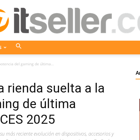
S
ITseller
potencia del gaming de última...
A
 rienda suelta a la
Colombia
ing de última
l CES 2025
u más reciente evolución en dispositivos, accesorios y