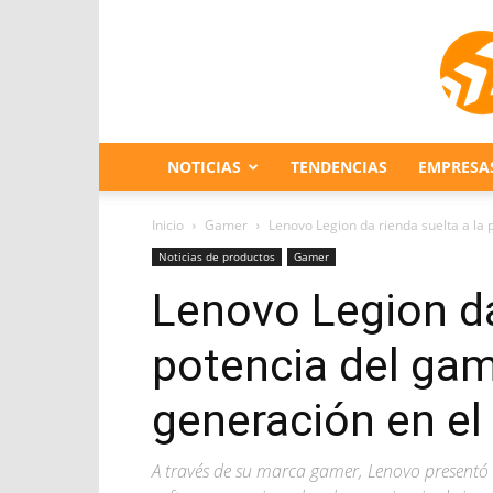
NOTICIAS
TENDENCIAS
EMPRESA
Inicio
Gamer
Lenovo Legion da rienda suelta a la 
Noticias de productos
Gamer
Lenovo Legion da
potencia del gam
generación en e
A través de su marca gamer, Lenovo presentó s