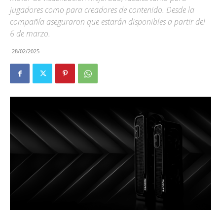
jugadores como para creadores de contenido. Desde la
compañía aseguraron que estarán disponibles a partir del
6 de marzo.
28/02/2025