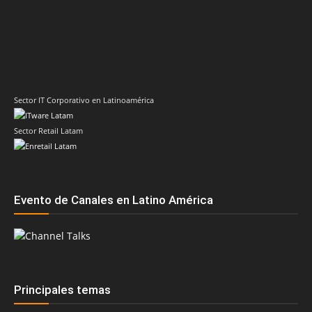
Sector IT Corporativo en Latinoamérica
Sector Retail Latam
Evento de Canales en Latino América
Principales temas
AMD
Acer
Anand Eswaran
ASRock
Biwin
Cisco
Dell
Cesar Moyano
Check Point
Claudio Martinelli
Dell Technologies
Fortinet
Fabio Assolini
ESET
HP
Hitachi Vantara
IBM
Google
Google Cloud
Huawei