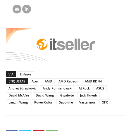
VIA
Enfasys
ETIQUETAS
Acer
AMD
AMD Radeon
AMD RDN4
Andrej Zdravkovic
Andy Pomianowski
ASRock
ASUS
David McAfee
David Wang
Gigabyte
Jack Huynh
Lanzhi Wang
PowerColor
Sapphire
Vastarmor
XFX