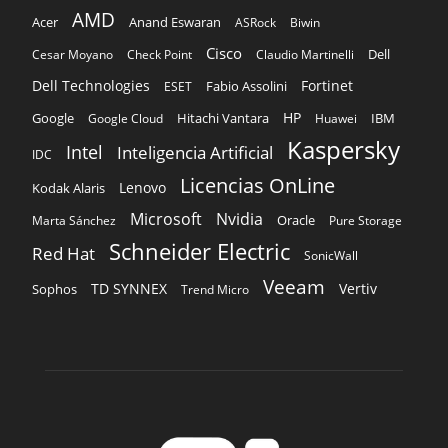
Kaspersky
Intel
Inteligencia Artificial
IDC
Licencias OnLine
Lenovo
Kodak Alaris
Microsoft
Nvidia
Oracle
Marta Sánchez
Pure Storage
Schneider Electric
Red Hat
SonicWall
Veeam
TD SYNNEX
Vertiv
Sophos
Trend Micro