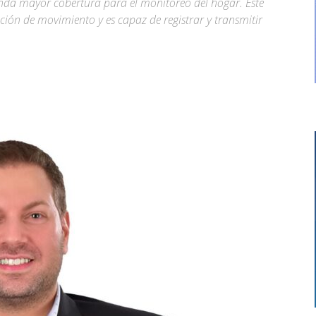
nda mayor cobertura para el monitoreo del hogar. Este
ión de movimiento y es capaz de registrar y transmitir