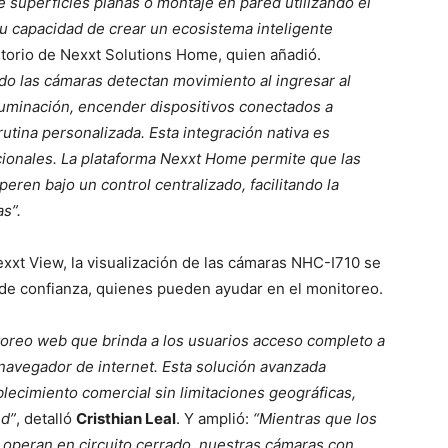
 superficies planas o montaje en pared utilizando el
 su capacidad de crear un ecosistema inteligente
ritorio de Nexxt Solutions Home, quien añadió.
do las cámaras detectan movimiento al ingresar al
luminación, encender dispositivos conectados a
rutina personalizada. Esta integración nativa es
ionales. La plataforma Nexxt Home permite que las
eren bajo un control centralizado, facilitando la
s”.
exxt View, la visualización de las cámaras NHC-I710 se
de confianza, quienes pueden ayudar en el monitoreo.
toreo web que brinda a los usuarios acceso completo a
navegador de internet. Esta solución avanzada
blecimiento comercial sin limitaciones geográficas,
ed”
, detalló
Cristhian Leal
. Y amplió:
“Mientras que los
 operan en circuito cerrado, nuestras cámaras con