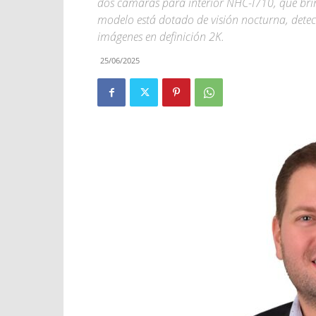
dos cámaras para interior NHC-I710, que bri
modelo está dotado de visión nocturna, detecc
imágenes en definición 2K.
25/06/2025