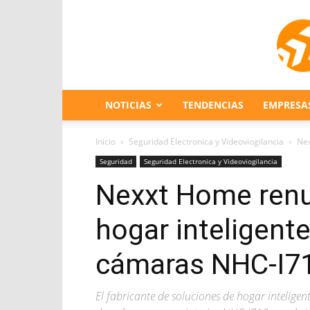
NOTICIAS
TENDENCIAS
EMPRESA
Inicio
Seguridad Electronica y Videoviogilancia
Nex
Seguridad
Seguridad Electronica y Videoviogilancia
Nexxt Home renu
hogar inteligent
cámaras NHC-I710
El fabricante de soluciones de hogar intelige