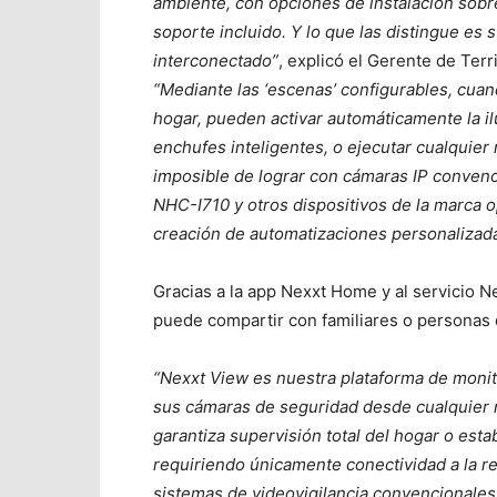
ambiente, con opciones de instalación sobre
soporte incluido. Y lo que las distingue es
interconectado”
, explicó el Gerente de Ter
“Mediante las ‘escenas’ configurables, cuan
hogar, pueden activar automáticamente la i
enchufes inteligentes, o ejecutar cualquier 
imposible de lograr con cámaras IP convenc
NHC-I710 y otros dispositivos de la marca op
creación de automatizaciones personalizada
Gracias a la app Nexxt Home y al servicio N
puede compartir con familiares o personas 
“Nexxt View es nuestra plataforma de moni
sus cámaras de seguridad desde cualquier 
garantiza supervisión total del hogar o esta
requiriendo únicamente conectividad a la r
sistemas de videovigilancia convencionales