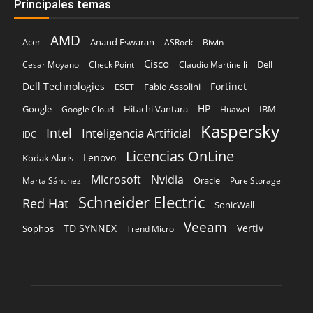
Dell Technologies
Fortinet
Fabio Assolini
ESET
HP
Hitachi Vantara
IBM
Google
Google Cloud
Huawei
Kaspersky
Intel
Inteligencia Artificial
IDC
Licencias OnLine
Lenovo
Kodak Alaris
Microsoft
Nvidia
Oracle
Marta Sánchez
Pure Storage
Schneider Electric
Red Hat
SonicWall
Veeam
TD SYNNEX
Vertiv
Sophos
Trend Micro