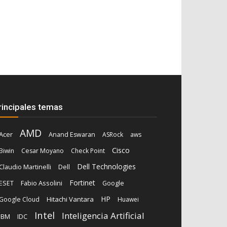
rincipales temas
AMD
Acer
Anand Eswaran
ASRock
aws
Cisco
Biwin
Cesar Moyano
Check Point
Dell Technologies
Dell
Claudio Martinelli
Fortinet
Fabio Assolini
ESET
Google
HP
Hitachi Vantara
Google Cloud
Huawei
Intel
Inteligencia Artificial
IBM
IDC