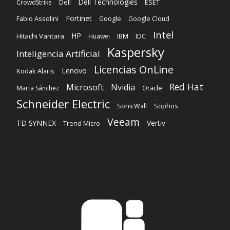
Dell Technologies
Dell
CrowdStrike
ESET
Fortinet
Fabio Assolini
Google
Google Cloud
Intel
HP
Hitachi Vantara
IBM
Huawei
IDC
Kaspersky
Inteligencia Artificial
Licencias OnLine
Lenovo
Kodak Alaris
Red Hat
Microsoft
Nvidia
Oracle
Marta Sánchez
Schneider Electric
Sophos
SonicWall
Veeam
TD SYNNEX
Vertiv
Trend Micro