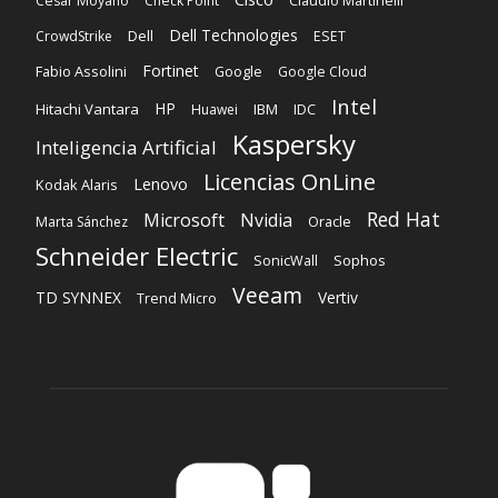
Cesar Moyano
Check Point
Claudio Martinelli
Dell Technologies
Dell
CrowdStrike
ESET
Fortinet
Fabio Assolini
Google
Google Cloud
Intel
HP
Hitachi Vantara
IBM
Huawei
IDC
Kaspersky
Inteligencia Artificial
Licencias OnLine
Lenovo
Kodak Alaris
Red Hat
Microsoft
Nvidia
Oracle
Marta Sánchez
Schneider Electric
Sophos
SonicWall
Veeam
TD SYNNEX
Vertiv
Trend Micro