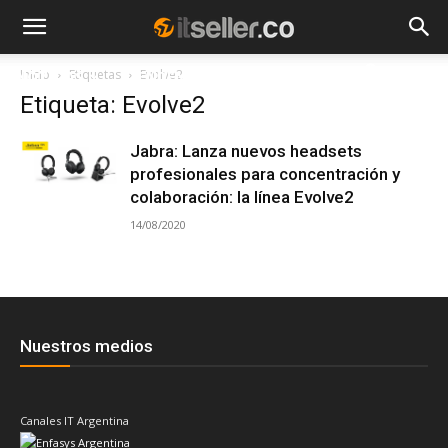
Inicio
Etiquetas
Evolve2
NOTICIAS
TENDENCIAS
EMPRESAS
Etiqueta: Evolve2
Jabra: Lanza nuevos headsets
profesionales para concentración y
colaboración: la línea Evolve2
14/08/2020
Nuestros medios
Canales IT Argentina