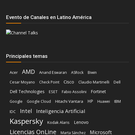
Evento de Canales en Latino América
Principales temas
AMD
Acer
Anand Eswaran
ASRock
Biwin
Cisco
Dell
Cesar Moyano
Check Point
Claudio Martinelli
Dell Technologies
Fortinet
Fabio Assolini
ESET
HP
Hitachi Vantara
IBM
Google
Google Cloud
Huawei
Intel
Inteligencia Artificial
IDC
Kaspersky
Lenovo
Kodak Alaris
Licencias OnLine
Microsoft
Marta Sánchez