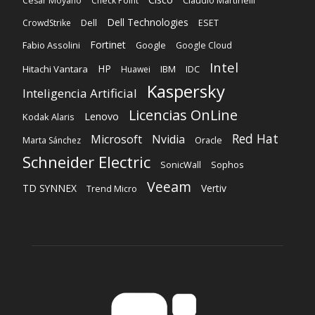
Cesar Moyano
Check Point
Claudio Martinelli
Dell Technologies
Dell
CrowdStrike
ESET
Fortinet
Fabio Assolini
Google
Google Cloud
Intel
HP
Hitachi Vantara
IBM
Huawei
IDC
Kaspersky
Inteligencia Artificial
Licencias OnLine
Lenovo
Kodak Alaris
Red Hat
Microsoft
Nvidia
Oracle
Marta Sánchez
Schneider Electric
Sophos
SonicWall
Veeam
TD SYNNEX
Vertiv
Trend Micro