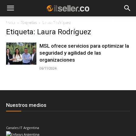
Inicio
Etiquetas
Laura Rodríguez
NOTICIAS
TENDENCIAS
EMPRESAS
Etiqueta: Laura Rodríguez
MSL ofrece servicios para optimizar la
seguridad y agilidad de las
organizaciones
06/11/2024
Nuestros medios
Canales IT Argentina