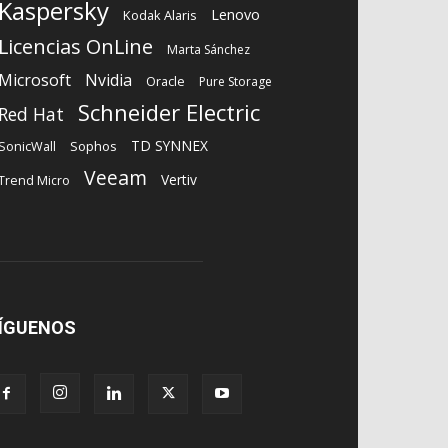
Kaspersky
Lenovo
Kodak Alaris
Licencias OnLine
Marta Sánchez
Microsoft
Nvidia
Oracle
Pure Storage
Schneider Electric
Red Hat
TD SYNNEX
Sophos
SonicWall
Veeam
Vertiv
Trend Micro
ÍGUENOS