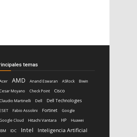
rincipales temas
AMD
Acer
Anand Eswaran
ASRock
Biwin
Cisco
Cesar Moyano
Check Point
Dell Technologies
Dell
Claudio Martinelli
Fortinet
Fabio Assolini
ESET
Google
HP
Hitachi Vantara
Google Cloud
Huawei
Intel
Inteligencia Artificial
IBM
IDC