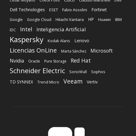
Dell
Cesar Moyano
Check Point
Claudio Martinelli
Dell Technologies
Fortinet
Fabio Assolini
ESET
HP
Hitachi Vantara
IBM
Google
Google Cloud
Huawei
Intel
Inteligencia Artificial
IDC
Kaspersky
Lenovo
Kodak Alaris
Licencias OnLine
Microsoft
Marta Sánchez
Red Hat
Nvidia
Oracle
Pure Storage
Schneider Electric
Sophos
SonicWall
Veeam
TD SYNNEX
Vertiv
Trend Micro