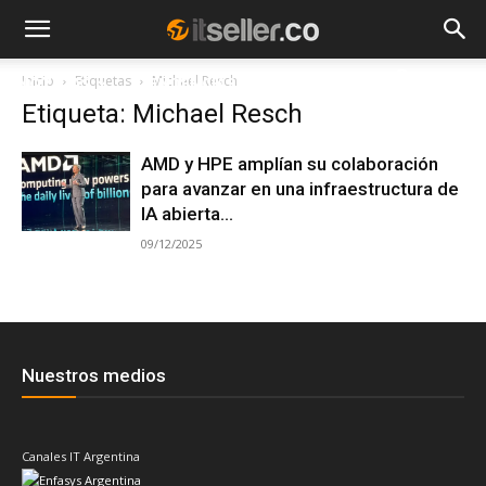
Inicio
Etiquetas
Michael Resch
NOTICIAS
TENDENCIAS
EMPRESAS
Etiqueta: Michael Resch
AMD y HPE amplían su colaboración
para avanzar en una infraestructura de
IA abierta...
09/12/2025
Nuestros medios
Canales IT Argentina