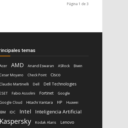
Página 1 de 3
rincipales temas
AMD
Acer
Anand Eswaran
ASRock
Biwin
Cisco
Cesar Moyano
Check Point
Dell Technologies
Dell
Claudio Martinelli
Fortinet
Fabio Assolini
ESET
Google
HP
Hitachi Vantara
Google Cloud
Huawei
Intel
Inteligencia Artificial
IBM
IDC
Kaspersky
Lenovo
Kodak Alaris