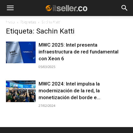
Inicio
Etiquetas
Sachin Katti
NOTICIAS
TENDENCIAS
EMPRESAS
Etiqueta: Sachin Katti
MWC 2025: Intel presenta
infraestructura de red fundamental
con Xeon 6
05/03/2025
MWC 2024: Intel impulsa la
modernización de la red, la
monetización del borde e...
27/02/2024