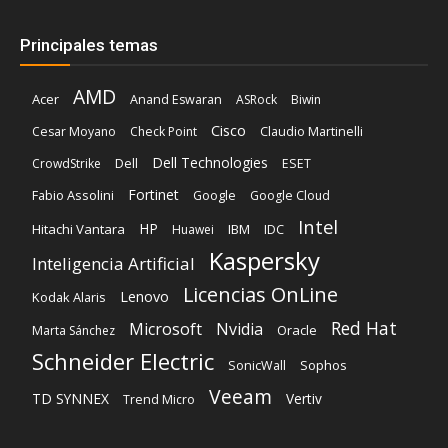
Principales temas
AMD
Acer
Anand Eswaran
ASRock
Biwin
Cisco
Cesar Moyano
Check Point
Claudio Martinelli
Dell Technologies
Dell
CrowdStrike
ESET
Fortinet
Fabio Assolini
Google
Google Cloud
Intel
HP
Hitachi Vantara
IBM
Huawei
IDC
Kaspersky
Inteligencia Artificial
Licencias OnLine
Lenovo
Kodak Alaris
Red Hat
Microsoft
Nvidia
Oracle
Marta Sánchez
Schneider Electric
Sophos
SonicWall
Veeam
TD SYNNEX
Vertiv
Trend Micro