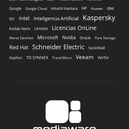
HP
Hitachi Vantara
IBM
Google
Google Cloud
Huawei
Kaspersky
Intel
Inteligencia Artificial
IDC
Licencias OnLine
Lenovo
Kodak Alaris
Microsoft
Nvidia
Oracle
Marta Sánchez
Pure Storage
Schneider Electric
Red Hat
SonicWall
Veeam
TD SYNNEX
Vertiv
Sophos
Trend Micro