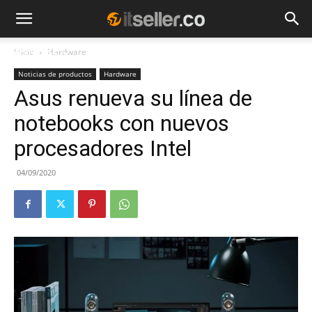
Inicio
Hardware
NOTICIAS
TENDENCIAS
EMPRESAS
Noticias de productos
Hardware
Asus renueva su línea de
notebooks con nuevos
procesadores Intel
04/09/2020