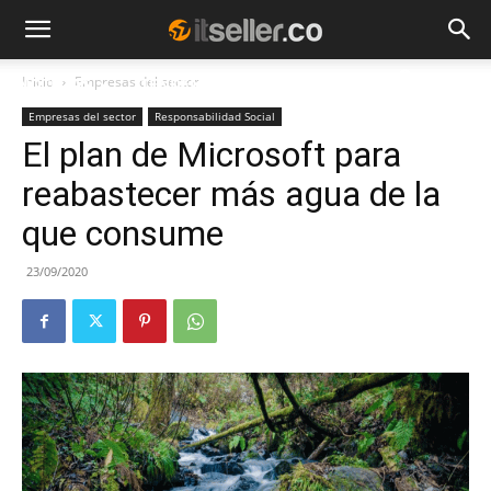
Inicio
Empresas del sector
NOTICIAS
TENDENCIAS
EMPRESAS
Empresas del sector
Responsabilidad Social
El plan de Microsoft para
reabastecer más agua de la
que consume
23/09/2020