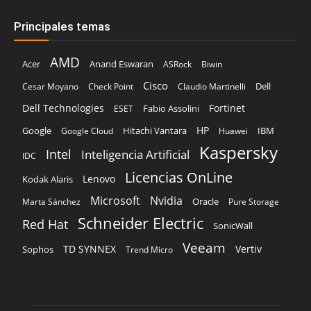
Principales temas
AMD
Acer
Anand Eswaran
ASRock
Biwin
Cisco
Dell
Cesar Moyano
Check Point
Claudio Martinelli
Dell Technologies
Fortinet
Fabio Assolini
ESET
HP
Hitachi Vantara
IBM
Google
Google Cloud
Huawei
Kaspersky
Intel
Inteligencia Artificial
IDC
Licencias OnLine
Lenovo
Kodak Alaris
Microsoft
Nvidia
Oracle
Marta Sánchez
Pure Storage
Schneider Electric
Red Hat
SonicWall
Veeam
TD SYNNEX
Vertiv
Sophos
Trend Micro