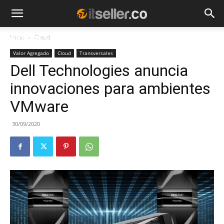
Inicio
Cloud
NOTICIAS
TENDENCIAS
EMPRESAS
Valor Agregado
Cloud
Transversales
Dell Technologies anuncia
innovaciones para ambientes
VMware
30/09/2020