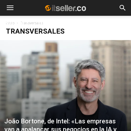
NOTICIAS
TENDENCIAS
EMPRESAS
Inicio
Transversales
TRANSVERSALES
João Bortone, de Intel: «Las empresas
van a apalancar sus negocios en la IA y