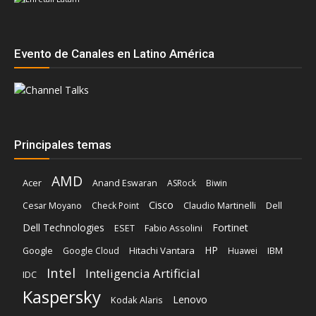
Evento de Canales en Latino América
Principales temas
AMD
Acer
Anand Eswaran
ASRock
Biwin
Cisco
Dell
Cesar Moyano
Check Point
Claudio Martinelli
Dell Technologies
Fortinet
Fabio Assolini
ESET
HP
Hitachi Vantara
IBM
Google
Google Cloud
Huawei
Intel
Inteligencia Artificial
IDC
Kaspersky
Lenovo
Kodak Alaris