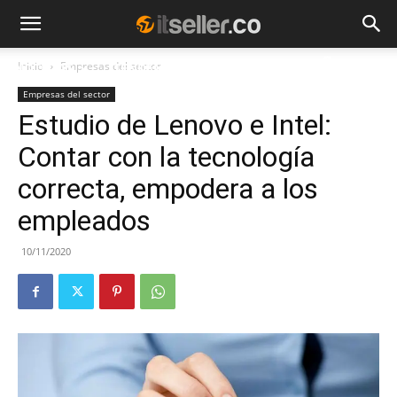
Inicio
Empresas del sector
NOTICIAS
TENDENCIAS
EMPRESAS
Empresas del sector
Estudio de Lenovo e Intel:
Contar con la tecnología
correcta, empodera a los
empleados
10/11/2020