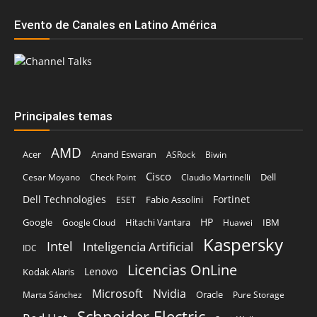
Evento de Canales en Latino América
Principales temas
AMD
Acer
Anand Eswaran
ASRock
Biwin
Cisco
Dell
Cesar Moyano
Check Point
Claudio Martinelli
Dell Technologies
Fortinet
Fabio Assolini
ESET
HP
Hitachi Vantara
IBM
Google
Google Cloud
Huawei
Kaspersky
Intel
Inteligencia Artificial
IDC
Licencias OnLine
Lenovo
Kodak Alaris
Microsoft
Nvidia
Oracle
Marta Sánchez
Pure Storage
Schneider Electric