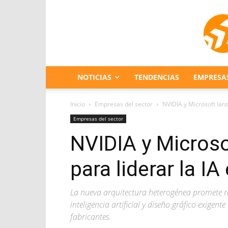
NOTICIAS
TENDENCIAS
EMPRESA
Inicio
Empresas del sector
NVIDIA y Microsoft lanz
Empresas del sector
NVIDIA y Microso
para liderar la IA
La nueva arquitectura heterogénea promete re
inteligencia artificial y diseño gráfico exigen
fabricantes.