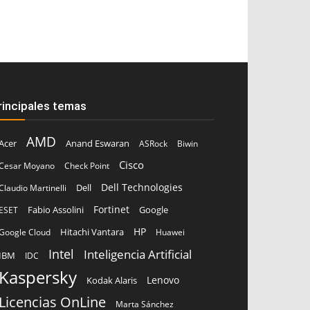
rincipales temas
AMD
Acer
Anand Eswaran
ASRock
Biwin
Cisco
Cesar Moyano
Check Point
Dell Technologies
Dell
Claudio Martinelli
Fortinet
Fabio Assolini
ESET
Google
HP
Hitachi Vantara
Google Cloud
Huawei
Intel
Inteligencia Artificial
IBM
IDC
Kaspersky
Lenovo
Kodak Alaris
Licencias OnLine
Marta Sánchez