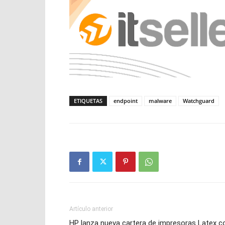
ETIQUETAS
endpoint
malware
Watchguard
Artículo anterior
HP lanza nueva cartera de impresoras Latex c