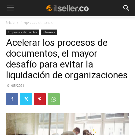
Inicio
Empresas del sector
NOTICIAS
TENDENCIAS
EMPRESAS
Empresas del sector
Informes
Acelerar los procesos de
documentos, el mayor
desafío para evitar la
liquidación de organizaciones
01/05/2021