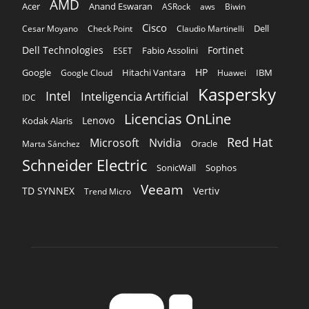
AMD
Acer
Anand Eswaran
ASRock
aws
Biwin
Cisco
Dell
Cesar Moyano
Check Point
Claudio Martinelli
Dell Technologies
Fortinet
Fabio Assolini
ESET
HP
Hitachi Vantara
IBM
Google
Google Cloud
Huawei
Kaspersky
Intel
Inteligencia Artificial
IDC
Licencias OnLine
Lenovo
Kodak Alaris
Red Hat
Microsoft
Nvidia
Oracle
Marta Sánchez
Schneider Electric
Sophos
SonicWall
Veeam
TD SYNNEX
Vertiv
Trend Micro