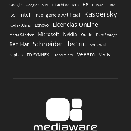
HP
Hitachi Vantara
IBM
Google
Google Cloud
Huawei
Kaspersky
Intel
Inteligencia Artificial
IDC
Licencias OnLine
Lenovo
Kodak Alaris
Microsoft
Nvidia
Oracle
Marta Sánchez
Pure Storage
Schneider Electric
Red Hat
SonicWall
Veeam
TD SYNNEX
Vertiv
Sophos
Trend Micro