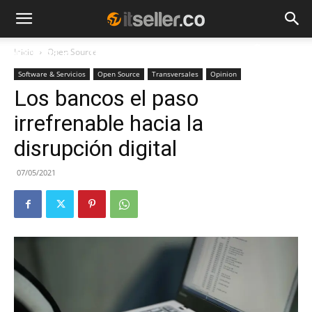
Inicio
Open Source
NOTICIAS
TENDENCIAS
EMPRESAS
Software & Servicios
Open Source
Transversales
Opinion
Los bancos el paso
irrefrenable hacia la
disrupción digital
07/05/2021