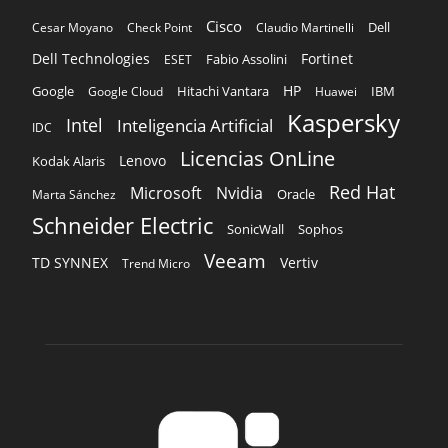
Cisco
Dell
Cesar Moyano
Check Point
Claudio Martinelli
Dell Technologies
Fortinet
Fabio Assolini
ESET
HP
Hitachi Vantara
IBM
Google
Google Cloud
Huawei
Kaspersky
Intel
Inteligencia Artificial
IDC
Licencias OnLine
Lenovo
Kodak Alaris
Red Hat
Microsoft
Nvidia
Oracle
Marta Sánchez
Schneider Electric
Sophos
SonicWall
Veeam
TD SYNNEX
Vertiv
Trend Micro