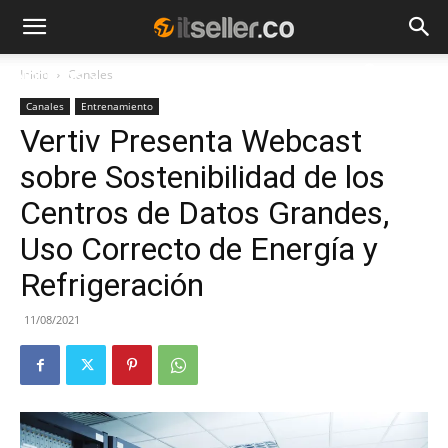
Inicio
Canales
NOTICIAS
TENDENCIAS
EMPRESAS
Canales
Entrenamiento
Vertiv Presenta Webcast
sobre Sostenibilidad de los
Centros de Datos Grandes,
Uso Correcto de Energía y
Refrigeración
11/08/2021