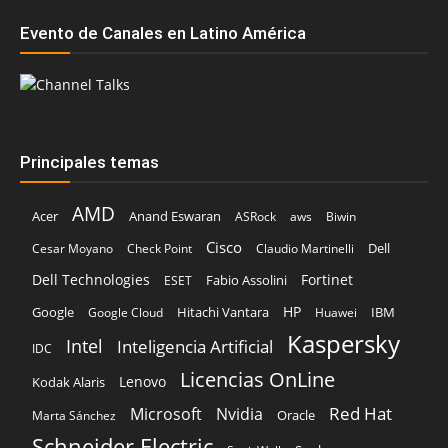
Evento de Canales en Latino América
Principales temas
AMD
Acer
Anand Eswaran
ASRock
aws
Biwin
Cisco
Dell
Cesar Moyano
Check Point
Claudio Martinelli
Dell Technologies
Fortinet
Fabio Assolini
ESET
HP
Hitachi Vantara
IBM
Google
Google Cloud
Huawei
Kaspersky
Intel
Inteligencia Artificial
IDC
Licencias OnLine
Lenovo
Kodak Alaris
Red Hat
Microsoft
Nvidia
Oracle
Marta Sánchez
Schneider Electric