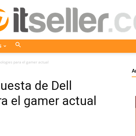
S
ITseller
nologies para el gamer actual
A
uesta de Dell
Colombia
a el gamer actual