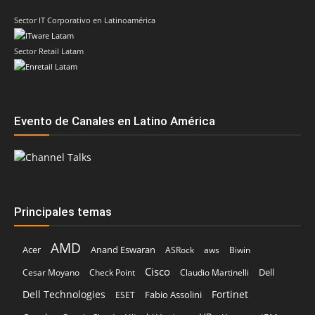
Evento de Canales en Latino América
Principales temas
AMD
Acer
Anand Eswaran
ASRock
aws
Biwin
Cisco
Dell
Cesar Moyano
Check Point
Claudio Martinelli
Dell Technologies
Fortinet
Fabio Assolini
ESET
HP
Hitachi Vantara
IBM
Google
Google Cloud
Huawei
Kaspersky
Intel
Inteligencia Artificial
IDC
Licencias OnLine
Lenovo
Kodak Alaris
Red Hat
Microsoft
Nvidia
Oracle
Marta Sánchez