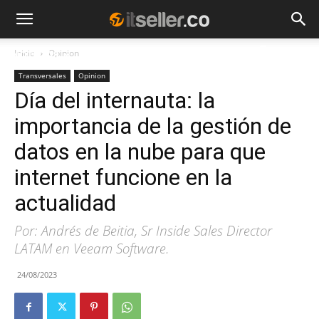
Inicio
Opinion
NOTICIAS
TENDENCIAS
EMPRESAS
Transversales
Opinion
Día del internauta: la
importancia de la gestión de
datos en la nube para que
internet funcione en la
actualidad
Por: Andrés de Beitia, Sr Inside Sales Director
LATAM en Veeam Software.
24/08/2023